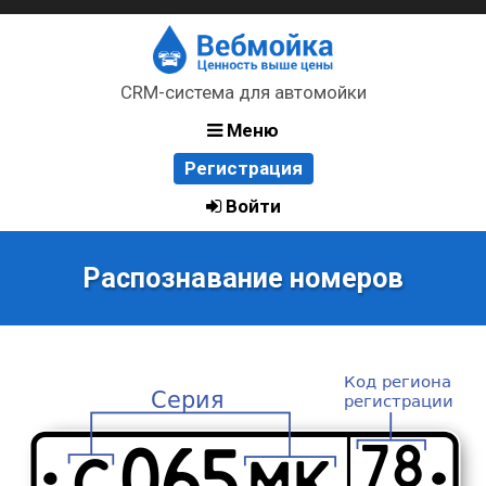
CRM-система для автомойки
Меню
Регистрация
Войти
Распознавание номеров