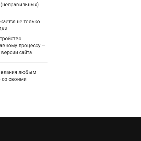
 (неправильных)
жается не только
дки.
стройство
лавному процессу —
версии сайта.
ожелания любым
ю со своими